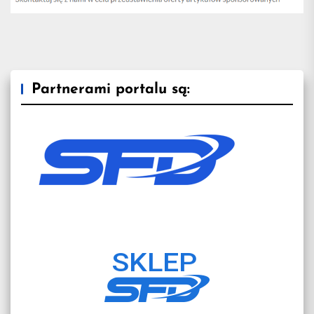
przydatn
na
Partnerami portalu są:
treningu