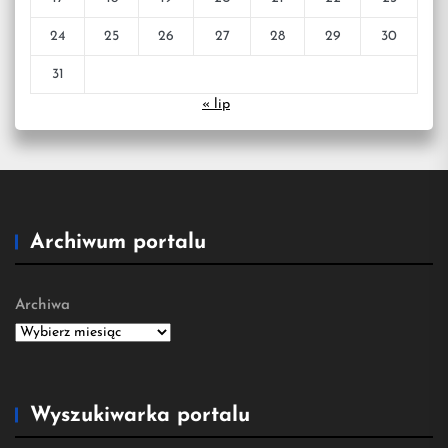
24
25
26
27
28
29
30
31
« lip
Archiwum portalu
Archiwa
Wyszukiwarka portalu