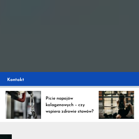
e
ystko na temat napoj
ko
Kontakt
Picie napojów
Napoj
kolagenowych – czy
– czy
wspiera zdrowie stawów?
nawod
ów