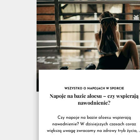
przyd
na
trenin
WSZYSTKO O NAPOJACH W SPORCIE
Napoje na bazie aloesu – czy wspierają
nawodnienie?
Czy napoje na bazie aloesu wspierają
nawodnienie? W dzisiejszych czasach coraz
większą uwagę zwracamy na zdrowy tryb życia, 
tym na odpowiednie nawodnienie organizmu. W..