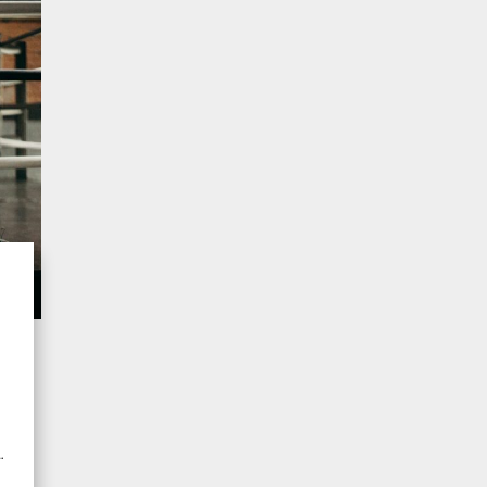
atnych
gu
w
.