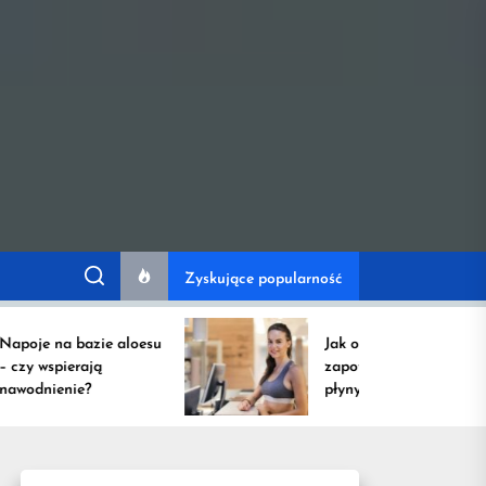
ów przydatnych na
Zyskujące popularność
e na bazie aloesu
Jak obliczyć
 wspierają
zapotrzebowanie na
nienie?
płyny podczas
intensywnych
treningów?