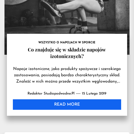
przydatn
na
WSZYSTKO O NAPOJACH W SPORCIE
treningu
Co znajduje się w składzie napojów
izotonicznych?
Napoje izotoniczne, jako produkty spożywcze i szerokiego
zastosowania, posiadają bardzo charakterystyczny skład.
Znaleźć w nich można przede wszystkim węglowodany,
które mogą stanowić nawet 90% objętości...
Redaktor Studiopodwodne.pl
15 Lutego 2019
READ MORE