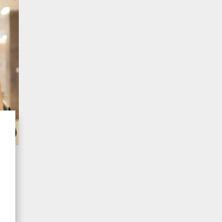
atnych
gu