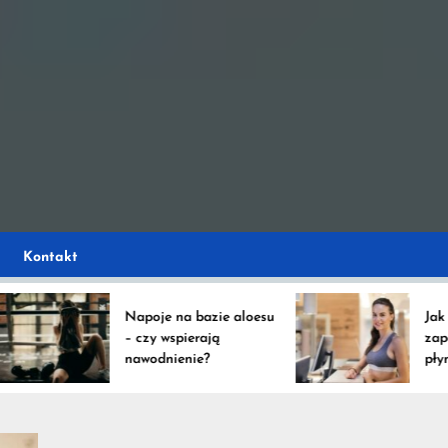
e
ystko na temat napoj
ko
Kontakt
Napoje na bazie aloesu
Jak oblic
– czy wspierają
zapotrze
nawodnienie?
płyny po
intensyw
treningó
ów