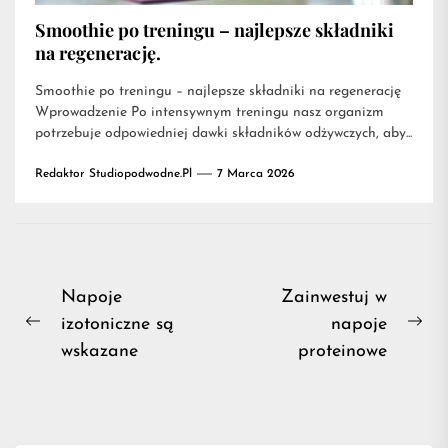
Smoothie po treningu – najlepsze składniki
na regenerację.
Smoothie po treningu – najlepsze składniki na regenerację
Wprowadzenie Po intensywnym treningu nasz organizm
potrzebuje odpowiedniej dawki składników odżywczych, aby...
Redaktor Studiopodwodne.pl
7 Marca 2026
Nawigacja
Napoje
Zainwestuj w
izotoniczne są
napoje
wpisu
Previous
Ne
wskazane
proteinowe
post:
pos