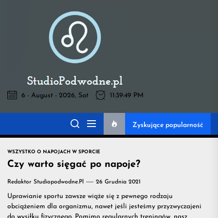
Skip
to
Pod
the
content
Wodne
-
6 - August - 2026, Sat
11:39:50 PM
Pod Wodne -
wszystko
Zyskujące popularność
wszystko na temat
na
WSZYSTKO O NAPOJACH W SPORCIE
napojów przydatnych
Czy warto sięgać po napoje?
temat
Redaktor Studiopodwodne.pl
26 Grudnia 2021
na treningu
Uprawianie sportu zawsze wiąże się z pewnego rodzaju
napojów
obciążeniem dla organizmu, nawet jeśli jesteśmy przyzwyczajeni
do wysiłku fizycznego. Pomimo regularnych treningów, nasz