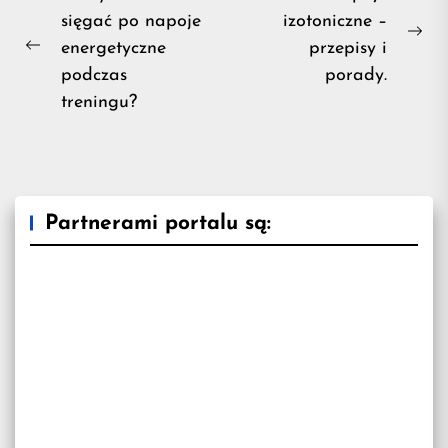
sięgać po napoje
izotoniczne –
wpisu
Ne
energetyczne
przepisy i
Previous
pos
podczas
porady.
post:
treningu?
Partnerami portalu są: