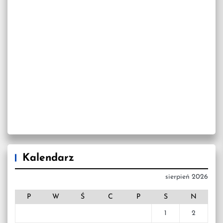
Kalendarz
sierpień 2026
P
W
Ś
C
P
S
N
1
2