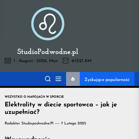
Skip
to
Pod
the
content
Wodne
-
1 - August - 2026, Mon
6:13:22 AM
Pod Wodne -
wszystko
Zyskujące popularność
wszystko na temat
na
WSZYSTKO O NAPOJACH W SPORCIE
napojów przydatnych
Elektrolity w diecie sportowca – jak je
temat
uzupełniać?
na treningu
Redaktor Studiopodwodne.pl
7 Lutego 2025
napojów