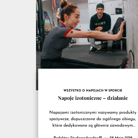
przyd
na
trenin
WSZYSTKO O NAPOJACH W SPORCIE
Napoje izotoniczne – działanie
Napojami izotonicznymi nazywamy produkty
spożywcze, dopuszczone do ogólnego obiegu,
które dedykowane są głównie zawodowym
sportowcom, ale również osobom czynnie
Redaktor Studiopodwodne.pl
28 Maja 2019