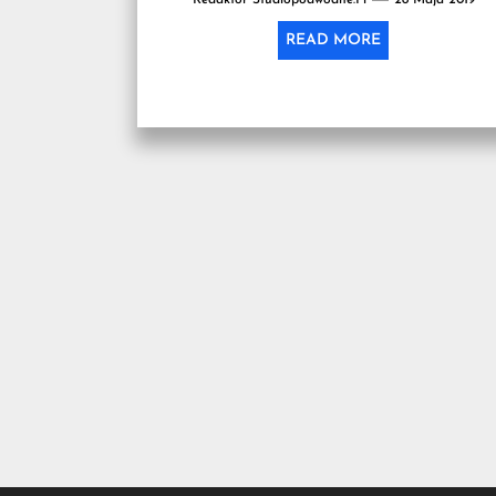
uprawiającym różnorodne dyscypliny sportowe.
Osoby takie...
READ MORE