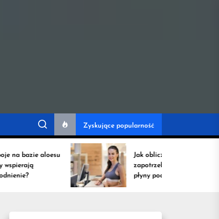
ów przydatnych na
Zyskujące popularność
 bazie aloesu
Jak obliczyć
ierają
zapotrzebowanie na
nie?
płyny podczas
intensywnych
treningów?