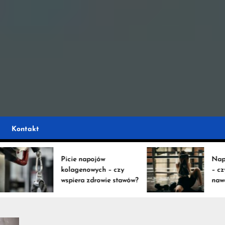
e
ystko na temat napoj
ko
Kontakt
Picie napojów
Napoje na
kolagenowych – czy
– czy wsp
wspiera zdrowie stawów?
nawodnie
ów