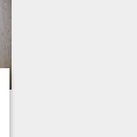
atnych
gu