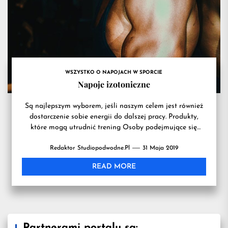
przydatn
na
WSZYSTKO O NAPOJACH W SPORCIE
treningu
Napoje izotoniczne
Są najlepszym wyborem, jeśli naszym celem jest również
dostarczenie sobie energii do dalszej pracy. Produkty,
które mogą utrudnić trening Osoby podejmujące się
regularnego treningu często...
Redaktor Studiopodwodne.pl
31 Maja 2019
READ MORE
Partnerami portalu są: