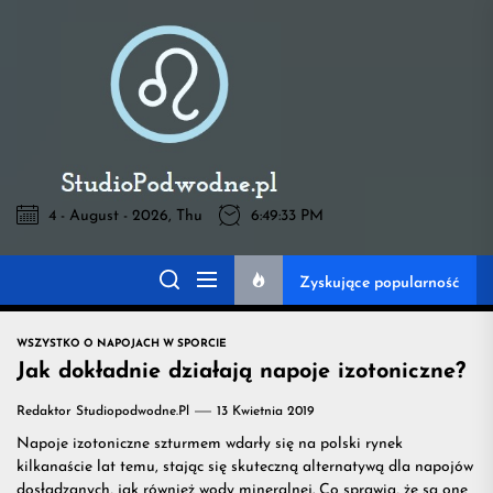
Skip
to
Pod
the
content
Wodne
-
4 - August - 2026, Thu
6:49:33 PM
Pod Wodne -
wszystko
Zyskujące popularność
wszystko na temat
na
WSZYSTKO O NAPOJACH W SPORCIE
napojów przydatnych
Jak dokładnie działają napoje izotoniczne?
temat
Redaktor Studiopodwodne.pl
13 Kwietnia 2019
na treningu
Napoje izotoniczne szturmem wdarły się na polski rynek
napojów
kilkanaście lat temu, stając się skuteczną alternatywą dla napojów
dosładzanych, jak również wody mineralnej. Co sprawia, że są one