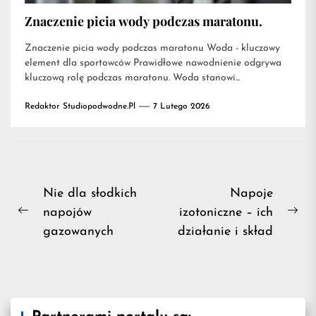
Znaczenie picia wody podczas maratonu.
Znaczenie picia wody podczas maratonu Woda - kluczowy
element dla sportowców Prawidłowe nawodnienie odgrywa
kluczową rolę podczas maratonu. Woda stanowi...
Redaktor Studiopodwodne.pl
7 Lutego 2026
Nawigacja
Nie dla słodkich
Napoje
napojów
izotoniczne – ich
wpisu
Previous
Ne
gazowanych
działanie i skład
post:
pos