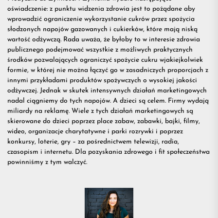
oświadczenie: z punktu widzenia zdrowia jest to pożądane aby
przydatn
wprowadzić ograniczenie wykorzystanie cukrów przez spożycia
słodzonych napojów gazowanych i cukierków, które mają niską
wartość odżywczą. Rada uważa, że byłoby to w interesie zdrowia
na
publicznego podejmować wszystkie z możliwych praktycznych
środków pozwalających ograniczyć spożycie cukru w​​jakiejkolwiek
formie, w której nie można łączyć go w zasadniczych proporcjach z
treningu
innymi przykładami produktów spożywczych o wysokiej jakości
odżywczej. Jednak w skutek intensywnych działań marketingowych
nadal ciągniemy do tych napojów. A dzieci są celem. Firmy wydają
miliardy na reklamę. Wiele z tych działań marketingowych są
skierowane do dzieci poprzez place zabaw, zabawki, bajki, filmy,
wideo, organizacje charytatywne i parki rozrywki i poprzez
konkursy, loterie, gry – za pośrednictwem telewizji, radia,
czasopism i internetu. Dla pozyskania zdrowego i fit społeczeństwa
powinniśmy z tym walczyć.