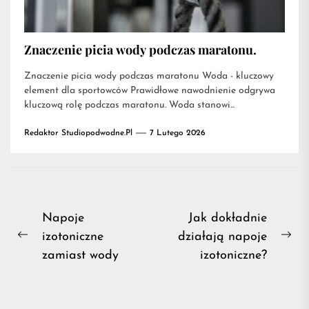
Znaczenie picia wody podczas maratonu.
Znaczenie picia wody podczas maratonu Woda - kluczowy
element dla sportowców Prawidłowe nawodnienie odgrywa
kluczową rolę podczas maratonu. Woda stanowi...
Redaktor Studiopodwodne.pl
7 Lutego 2026
Nawigacja
Napoje
Jak dokładnie
izotoniczne
działają napoje
wpisu
Previous
Ne
zamiast wody
izotoniczne?
post:
pos