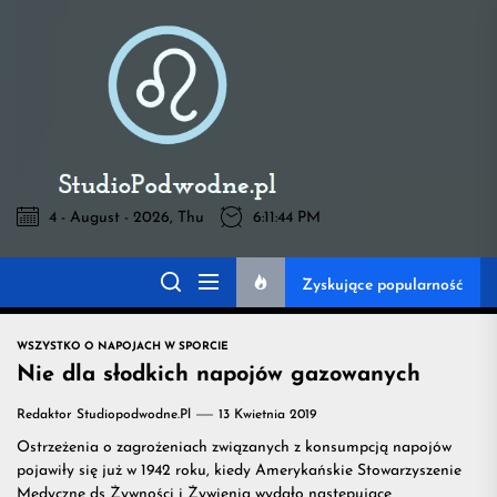
Skip
to
Pod
the
content
Wodne
-
4 - August - 2026, Thu
6:11:45 PM
Pod Wodne -
wszystko
Zyskujące popularność
wszystko na temat
na
WSZYSTKO O NAPOJACH W SPORCIE
napojów przydatnych
Nie dla słodkich napojów gazowanych
temat
Redaktor Studiopodwodne.pl
13 Kwietnia 2019
na treningu
Ostrzeżenia o zagrożeniach związanych z konsumpcją napojów
napojów
pojawiły się już w 1942 roku, kiedy Amerykańskie Stowarzyszenie
Medyczne ds Żywności i Żywienia wydało następujące