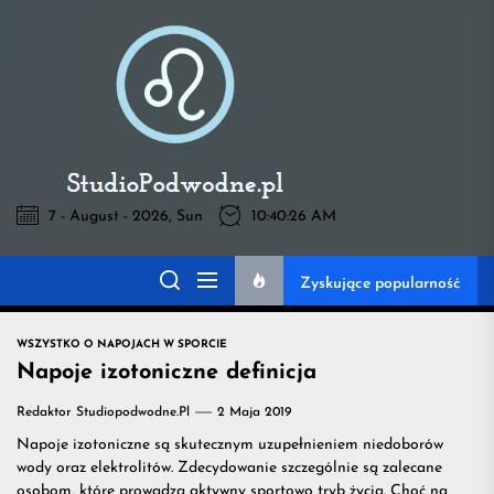
Skip
to
Pod
the
content
Wodne
-
7 - August - 2026, Sun
10:40:27 AM
Pod Wodne -
wszystko
Zyskujące popularność
wszystko na temat
na
WSZYSTKO O NAPOJACH W SPORCIE
napojów przydatnych
Napoje izotoniczne definicja
temat
Redaktor Studiopodwodne.pl
2 Maja 2019
na treningu
Napoje izotoniczne są skutecznym uzupełnieniem niedoborów
napojów
wody oraz elektrolitów. Zdecydowanie szczególnie są zalecane
osobom, które prowadzą aktywny sportowo tryb życia. Choć na