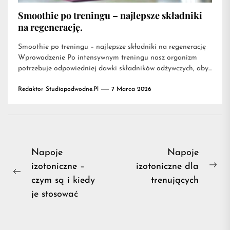
Smoothie po treningu – najlepsze składniki
na regenerację.
Smoothie po treningu – najlepsze składniki na regenerację
Wprowadzenie Po intensywnym treningu nasz organizm
potrzebuje odpowiedniej dawki składników odżywczych, aby...
Redaktor Studiopodwodne.pl
7 Marca 2026
Nawigacja
Napoje
Napoje
izotoniczne –
izotoniczne dla
wpisu
Ne
Previous
czym są i kiedy
trenujących
pos
post:
je stosować