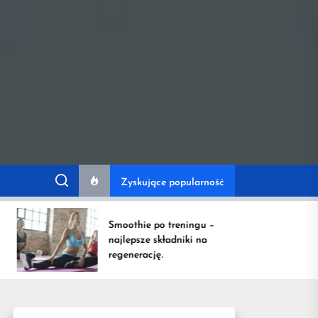
ów przydatnych na
Zyskujące popularność
Smoothie po treningu –
najlepsze składniki na
regenerację.