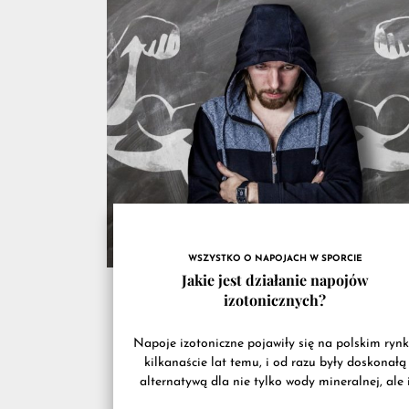
przyd
na
trenin
WSZYSTKO O NAPOJACH W SPORCIE
Jakie jest działanie napojów
izotonicznych?
Napoje izotoniczne pojawiły się na polskim ryn
kilkanaście lat temu, i od razu były doskonałą
alternatywą dla nie tylko wody mineralnej, ale 
sztucznie dosładzanych...