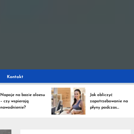
e
ystko na temat napoj
ko
Kontakt
e na bazie aloesu
Jak obliczyć
 wspierają
zapotrzebowanie na
nienie?
płyny podczas
intensywnych
treningów?
ów