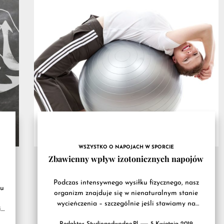
atnych
gu
WSZYSTKO O NAPOJACH W SPORCIE
Zbawienny wpływ izotonicznych napojów
Podczas intensywnego wysiłku fizycznego, nasz
ku
organizm znajduje się w nienaturalnym stanie
wycieńczenia – szczególnie jeśli stawiamy na
i
naprawdę ciężkie treningi. To naturalne, że w
Redaktor Studiopodwodne.pl
5 Kwietnia 2019